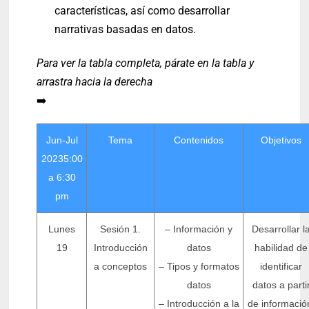
características, así como desarrollar
narrativas basadas en datos.
Para ver la tabla completa, párate en la tabla y
arrastra hacia la derecha
➡️
Jun-Jul
Tema
Contenidos
Objetivos
20235:00
a 6:30
pm
Lunes
Sesión 1.
– Información y
Desarrollar l
19
Introducción
datos
habilidad de
a conceptos
– Tipos y formatos
identificar
datos
datos a parti
– Introducción a la
de informació