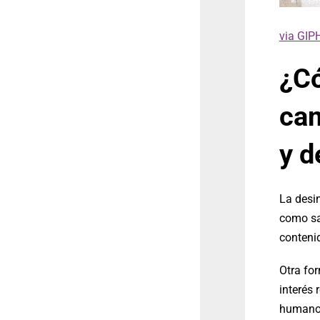
via GIP
¿Có
ca
y d
La desi
como sac
contenid
Otra for
interés
humanos 