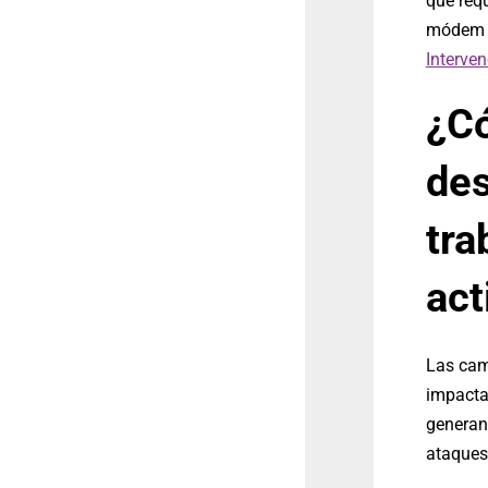
que requ
módem o 
Interve
¿Có
des
tra
act
Las cam
impactan
generan
ataques