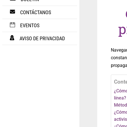
CONTÁCTANOS
p
EVENTOS
AVISO DE PRIVACIDAD
Navegar
constant
propaga
Cont
¿Cómo
línea?
Método
¿Cómo 
activi
¿Cómo