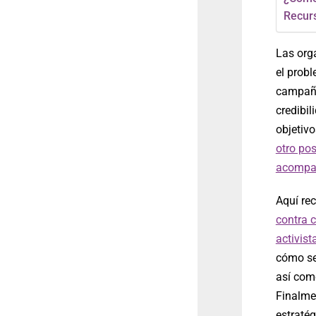
Recurs
Las orga
el prob
campaña
credibil
objetiv
otro pos
acompañ
Aquí re
contra 
activist
cómo se
así com
Finalme
estratég