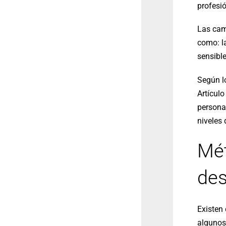
profesi
Las cam
como: la
sensible
Según l
Artículo
personas
niveles 
Mét
des
Existen
algunos 