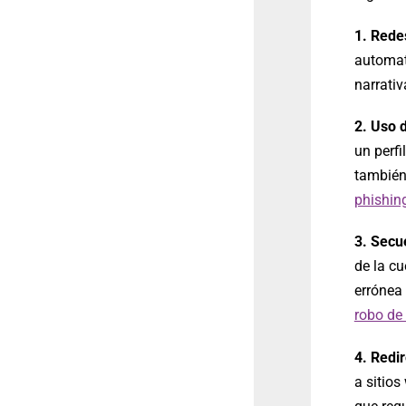
1. Rede
automat
narrativ
2.
Uso d
un perfi
también 
phishin
3.
Secue
de la c
errónea
robo de
4.
Redi
a sitio