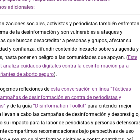
os adicionales:
nizaciones sociales, activistas y periodistas también enfrentan
lema de la desinformación y son vulnerables a ataques y
s que buscan desacreditar a personas y grupos, afectar su
idad y confianza, difundir contenido inexacto sobre su agenda y
os, hasta poner en peligro a las comunidades que apoyan. (
Este
t analiza cuidados digitales contra la desinformación para
antes de aborto seguro
).
cogemos reflexiones de
esta conversación en línea “Tácticas
campañas de desinformación en contra de periodistas y
as”
y de la guía
“Disinformation Toolkit”
para entender mejor
 llevan a cabo las campañas de desinformación y desprestigio,
o su impacto para la labor de periodistas y personas defensoras
nte compartimos recomendaciones bajo perspectivas de uso
ico y seguro de plataformas digitales y contra-narrativas, así