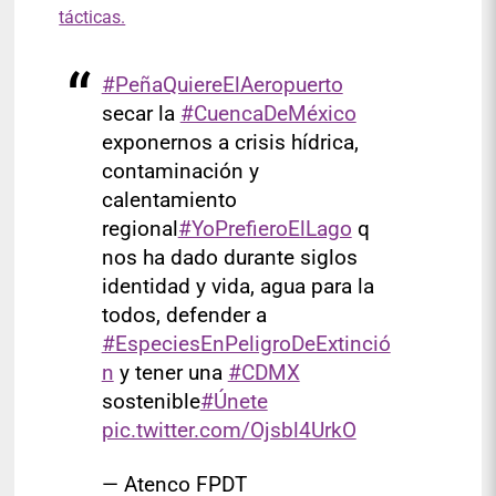
tácticas.
#PeñaQuiereElAeropuerto
secar la
#CuencaDeMéxico
exponernos a crisis hídrica,
contaminación y
calentamiento
regional
#YoPrefieroElLago
q
nos ha dado durante siglos
identidad y vida, agua para la
todos, defender a
#EspeciesEnPeligroDeExtinció
n
y tener una
#CDMX
sostenible
#Únete
pic.twitter.com/Ojsbl4UrkO
— Atenco FPDT