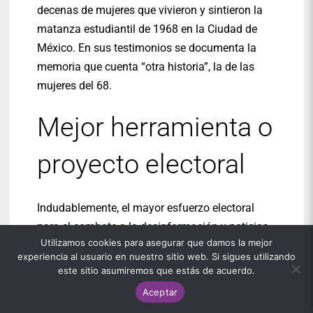
decenas de mujeres que vivieron y sintieron la
matanza estudiantil de 1968 en la Ciudad de
México. En sus testimonios se documenta la
memoria que cuenta “otra historia”, la de las
mujeres del 68.
Mejor herramienta o
proyecto electoral
Indudablemente, el mayor esfuerzo electoral
para el combate a la desinformación y noticias
Utilizamos cookies para asegurar que damos la mejor
falsas en las distintas contiendas electorales
experiencia al usuario en nuestro sitio web. Si sigues utilizando
latinoamericanas de este año es
Verificado
este sitio asumiremos que estás de acuerdo.
2018
, una propuesta de Animal Político,
Aceptar
Newsweek en Español, Pop Up Newsroom y AJ+