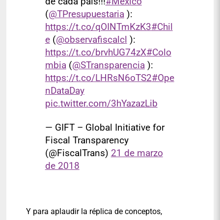
de cada país!!!
#México
(
@TPresupuestaria
):
https://t.co/qOINTmKzK3
#Chil
e
(
@observafiscalcl
):
https://t.co/brvhUG74zX
#Colo
mbia
(
@STransparencia
):
https://t.co/LHRsN6oTS2
#Ope
nDataDay
pic.twitter.com/3hYazazLib
— GIFT – Global Initiative for
Fiscal Transparency
(@FiscalTrans)
21 de marzo
de 2018
Y para aplaudir la réplica de conceptos,