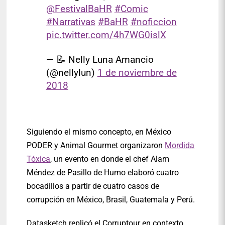
@FestivalBaHR
#Comic
#Narrativas
#BaHR
#noficcion
pic.twitter.com/4h7WG0islX
— 📝 Nelly Luna Amancio
(@nellylun)
1 de noviembre de
2018
Siguiendo el mismo concepto, en México
PODER y Animal Gourmet organizaron
Mordida
Tóxica
, un evento en donde el chef Alam
Méndez de Pasillo de Humo elaboró cuatro
bocadillos a partir de cuatro casos de
corrupción en México, Brasil, Guatemala y Perú.
Datasketch replicó el Corruptour en contexto