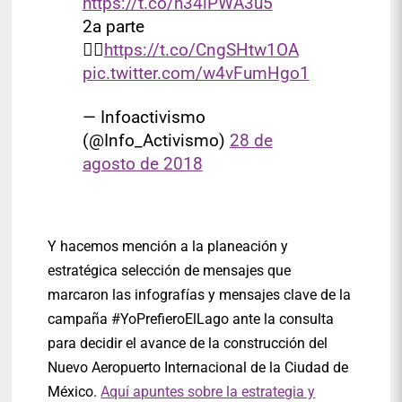
https://t.co/h34iPWA3u5
2a parte

https://t.co/CngSHtw1OA
pic.twitter.com/w4vFumHgo1
— Infoactivismo
(@Info_Activismo)
28 de
agosto de 2018
Y hacemos mención a la planeación y
estratégica selección de mensajes que
marcaron las infografías y mensajes clave de la
campaña #YoPrefieroElLago ante la consulta
para decidir el avance de la construcción del
Nuevo Aeropuerto Internacional de la Ciudad de
México.
Aquí apuntes sobre la estrategia y