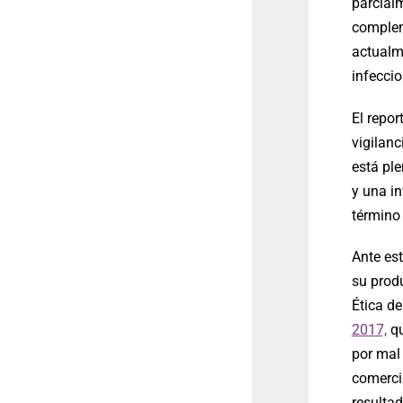
parcial
complem
actualm
infecci
El repor
vigilanc
está pl
y una in
término 
Ante es
su produ
Ética d
2017,
qu
por mal 
comercia
resultad