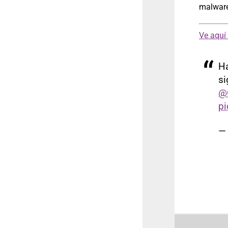
malware
Ve aquí
Ha
si
@
pi
—