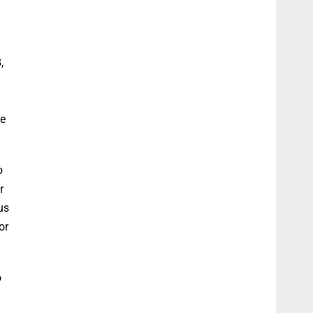
,
de
o
r
us
or
o