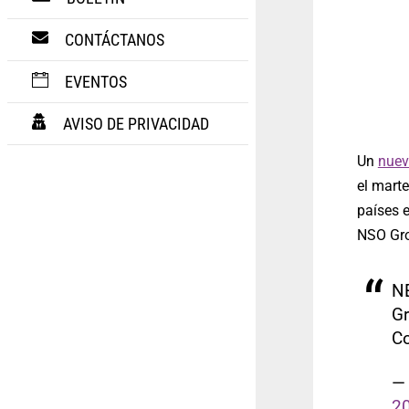
CONTÁCTANOS
EVENTOS
AVISO DE PRIVACIDAD
Un
nuev
el mart
países e
NSO Grou
N
Gr
Co
— 
2