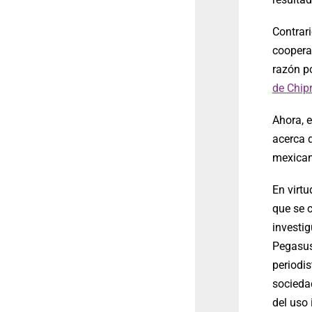
Contrar
coopera
razón p
de Chipr
Ahora, 
acerca d
mexican
En virt
que se c
investi
Pegasus
periodis
sociedad
del uso 