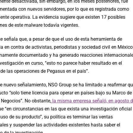
mente desactivada, sin embargo, en los meses posteriores, fue
entada con nuevos servidores, por lo que es registrada como
ente operativa. La evidencia sugiere que existen 17 posibles
ones de este malware todavía vigentes.
te señala que, a pesar de que el uso de esta herramienta de
ia en contra de activistas, periodistas y sociedad civil en México
enamente documentado y ha generado reacciones internacional
vestigación en curso, “esto no parece haber resultado en el
de las operaciones de Pegasus en el país”.
te nuevo señalamiento, NSO Group se ha limitado a reafirmar q
cto “solo tiene licencia para operar en países bajo su Marco de
e Negocios”. No obstante,
la misma empresa señaló, en agosto 
e “en circunstancias en las que exista una investigación oficial
uso de su producto”, su política es terminar las ventas
les y suspender las actividades existentes hasta saber el
o de la investigación.