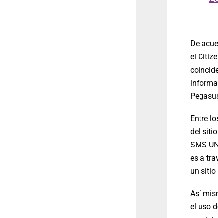
De acue
el Citiz
coincid
informac
Pegasus 
Entre lo
del siti
SMS UNO
es a tra
un sitio
Así mism
el uso d