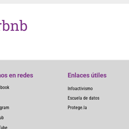
rbnb
os en redes
Enlaces útiles
ebook
Infoactivismo
Escuela de datos
Protege.la
agram
ub
Tube