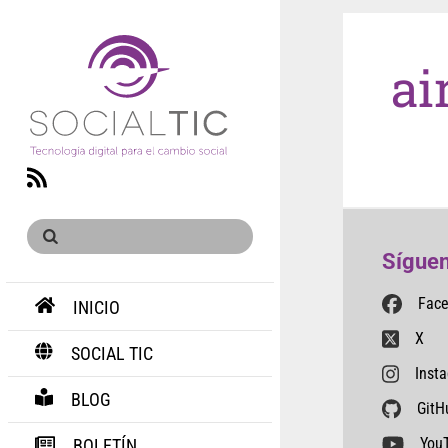
ai
RSS
Síguen
Fac
INICIO
X
SOCIAL TIC
Inst
BLOG
GitH
You
BOLETÍN