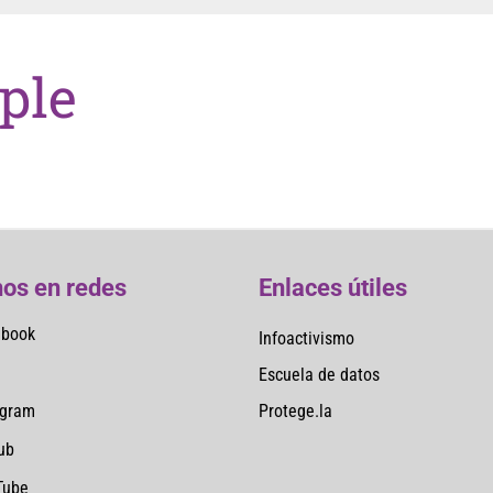
ple
os en redes
Enlaces útiles
ebook
Infoactivismo
Escuela de datos
Protege.la
agram
ub
Tube