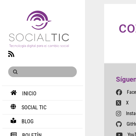
co
RSS
Síguen
Fac
INICIO
X
SOCIAL TIC
Inst
BLOG
GitH
You
BOLETÍN