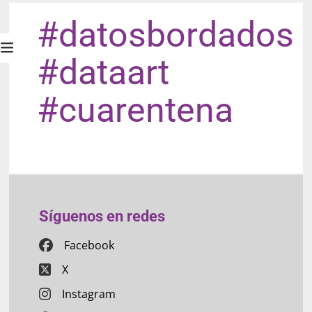
#datosbordados
#dataart
#cuarentena
Síguenos en redes
Facebook
X
Instagram