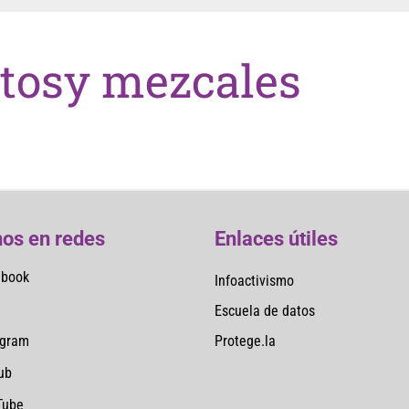
tosy mezcales
os en redes
Enlaces útiles
ebook
Infoactivismo
Escuela de datos
Protege.la
agram
ub
Tube