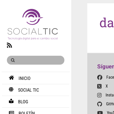
da
RSS
Síguen
Fac
INICIO
X
SOCIAL TIC
Inst
BLOG
GitH
You
BOLETÍN