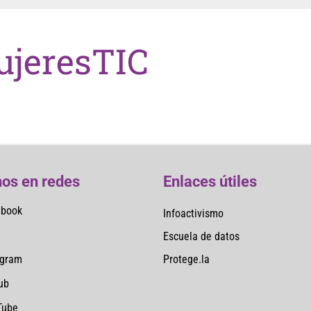
jeresTIC
os en redes
Enlaces útiles
ebook
Infoactivismo
Escuela de datos
Protege.la
agram
ub
Tube