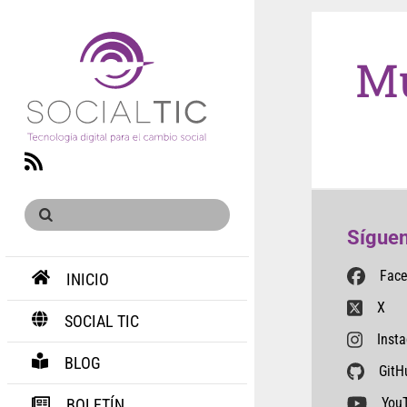
Mu
RSS
Síguen
Fac
INICIO
X
SOCIAL TIC
Inst
BLOG
GitH
You
BOLETÍN