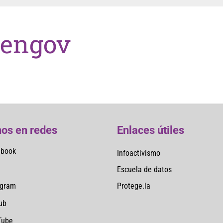
engov
os en redes
Enlaces útiles
ebook
Infoactivismo
Escuela de datos
Protege.la
agram
ub
Tube