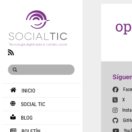
op
RSS
Síguen
Fac
INICIO
X
SOCIAL TIC
Inst
BLOG
GitH
You
BOLETÍN