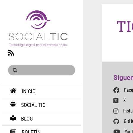
TI
RSS
Síguen
Fac
INICIO
X
SOCIAL TIC
Inst
BLOG
GitH
You
BOLETÍN