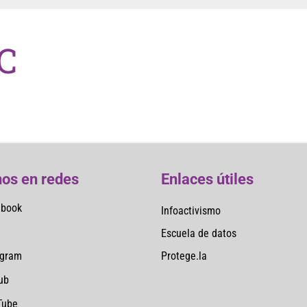
C
os en redes
Enlaces útiles
ebook
Infoactivismo
Escuela de datos
Protege.la
agram
ub
Tube