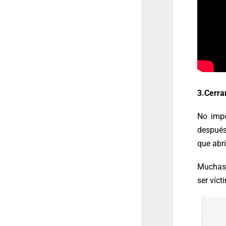
3.Cerra
No impo
después 
que abri
Muchas
ser víc