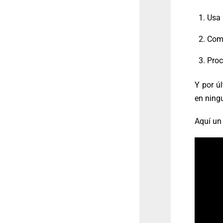
Usa 
Comb
Proc
Y por ú
en ning
Aquí un 