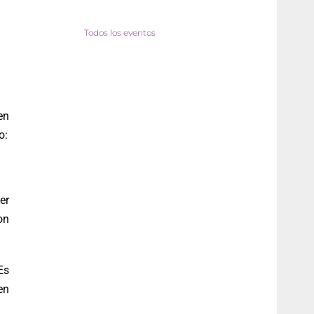
Todos los eventos
en
o:
er
on
Es
en