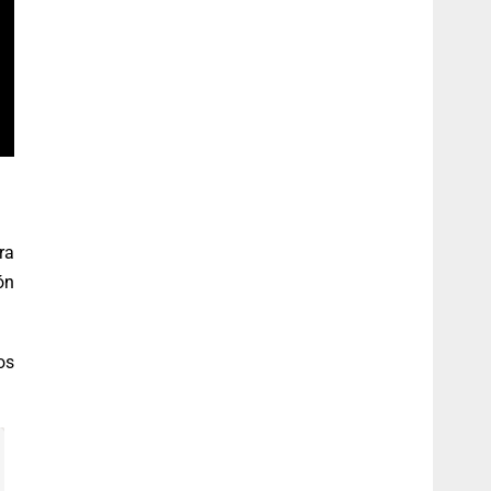
ra
ón
os