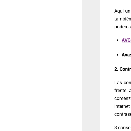
Aquí un
también
poderes
AVG
Avas
2. Cont
Las con
frente 
comenza
interne
contrase
3 conse