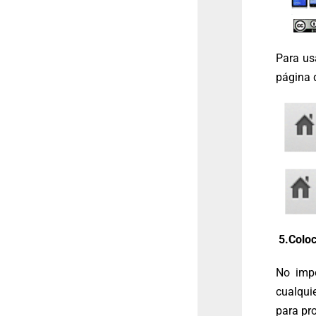
Para usa
página 
5.Coloc
No impo
cualqui
para pr