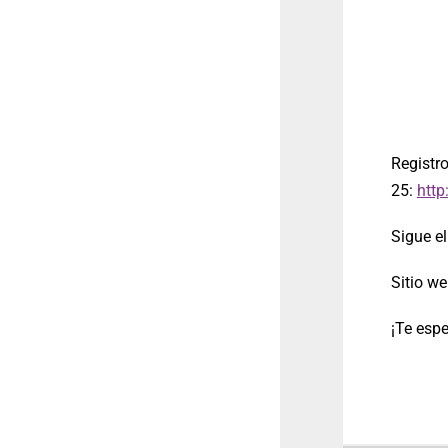
Reg
25:
http
Sigue e
Sitio we
¡Te esp