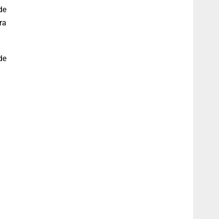
de
ra
de