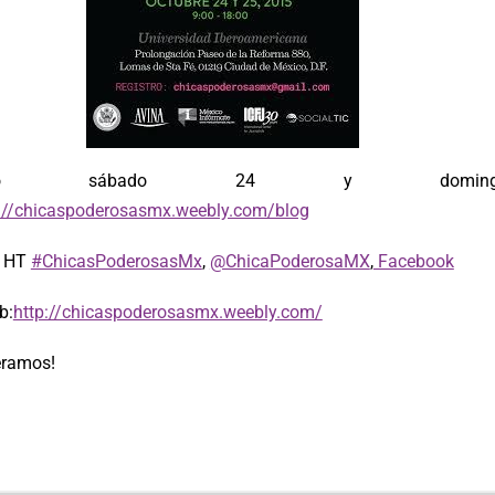
istro sábado 24 y doming
://chicaspoderosasmx.weebly.com/blog
l HT
#‎ChicasPoderosasMx‬
,
@ChicaPoderosaMX
,
Facebook
b:
http://chicaspoderosasmx.weebly.com/
eramos!