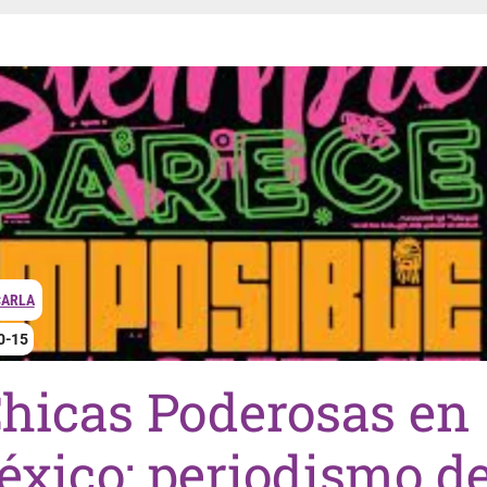
CARLA
0-15
hicas Poderosas en
xico: periodismo d