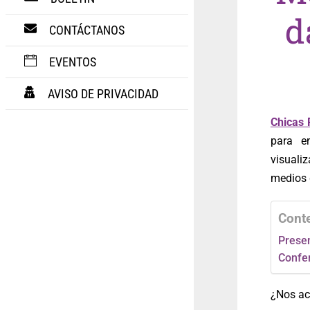
d
CONTÁCTANOS
EVENTOS
AVISO DE PRIVACIDAD
Chicas 
para e
visuali
medios d
Cont
Prese
Confer
¿Nos ac