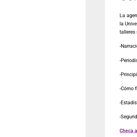
La agen
la Univ
talleres
-Narraci
-Period
-Princi
-Cómo f
-Estadís
-Segurid
Checa a