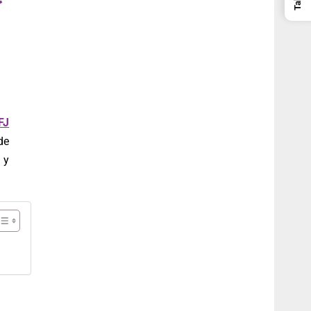
FJ
de
 y