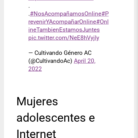
.
.
#NosAcompañamosOnline
#P
revenirYAcompañarOnline
#Onl
ineTambienEstamosJuntes
pic.twitter.com/NeE8hVyjIy
— Cultivando Género AC
(@CultivandoAc)
April 20,
2022
Mujeres
adolescentes e
Internet