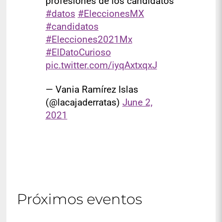
profesiones de los candidatos
#datos
#EleccionesMX
#candidatos
#Elecciones2021Mx
#ElDatoCurioso
pic.twitter.com/iyqAxtxqxJ
— Vania Ramírez Islas
(@lacajaderratas)
June 2,
2021
Próximos eventos