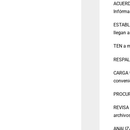
ACUERDA
Infórmal
ESTABLE
llegan a
TEN a m
RESPALD
CARGA tu
conveni
PROCURA
REVISA 
archivos
ANALIZA