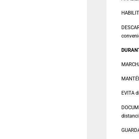
HABILI
DESCARG
conveni
DURAN
MARCHA 
MANTÉN 
EVITA d
DOCUMEN
distanc
GUARDA 