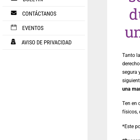
d
CONTÁCTANOS
un
EVENTOS
AVISO DE PRIVACIDAD
Tanto l
derecho.
segura 
siguien
una man
Ten en c
físicos,
*Este p