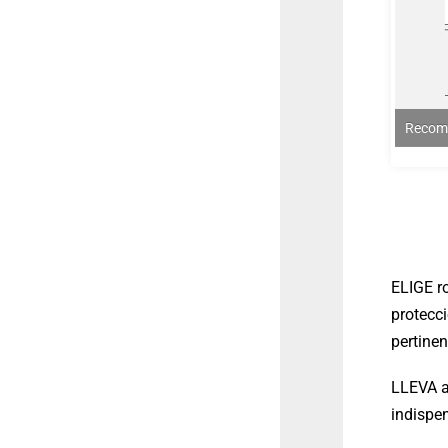
Recom
ELIGE r
protecci
pertinen
LLEVA ag
indispe