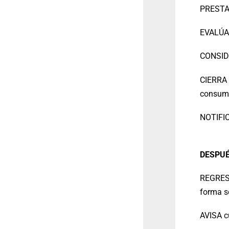
PRESTA 
EVALÚA 
CONSIDE
CIERRA 
consume
NOTIFIC
DESPU
REGRESA
forma se
AVISA c