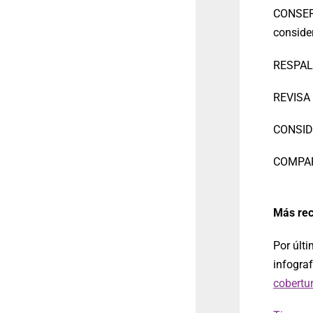
CONSERVA
conside
RESPALD
REVISA
CONSIDE
COMPART
Más rec
Por últ
infograf
cobertu