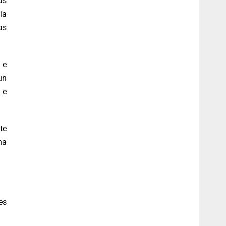
ás
la
as
 e
un
 e
te
na
es