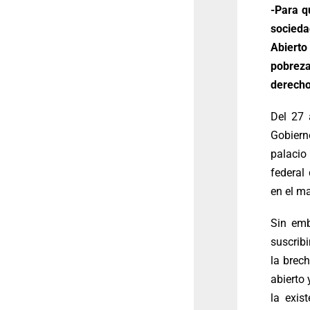
-Para q
socieda
Abierto
pobreza
derecho
Del 27 
Gobiern
palacio
federal
en el ma
Sin emb
suscrib
la brec
abierto 
la exis