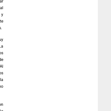
ar
al
 y
te
s.
uy
La
os
de
Al
os
la
no
on