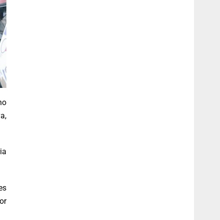
no
a,
ia
es
or