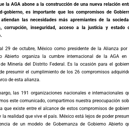
ue la AGA abone a la construcción de una nueva relación ent
d-gobierno, es importante que los compromisos de Gobier
 atiendan las necesidades más apremiantes de la socieda
, corrupción, inseguridad, acceso a la justicia y estado 
.
al 29 de octubre, México como presidente de la Alianza por 
o Abierto organiza la cumbre internacional de la AGA en 
 de Minería del Distrito Federal. Es la ocasión para el gobier
 de presumir el cumplimiento de los 26 compromisos adquirid
rco de esta alianza.
argo, las 191 organizaciones nacionales e internacionales q
imos este comunicado, compartimos nuestra preocupación sob
ha que existe entre el alcance de estos compromisos de gobier
y la realidad que vive el país. México está lejos de poder presum
tencia de un modelo de Gobernanza de Gobierno Abierto q