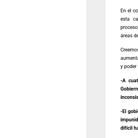
En el c
esta c
proceso
áreas d
Creemo
aumenta
y poder 
-A cuat
Gobiern
inconsi
-El gob
impunid
difícil 