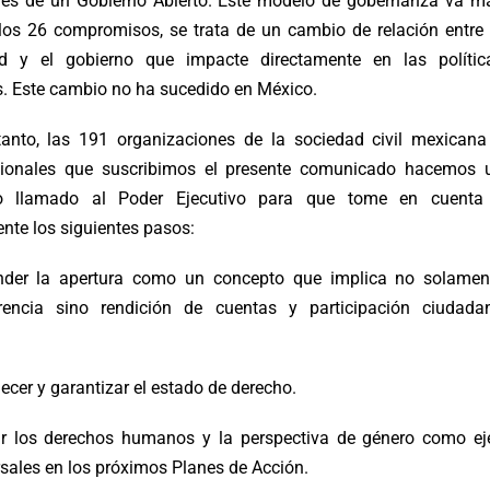
ares de un Gobierno Abierto. Este modelo de gobernanza va m
 los 26 compromisos, se trata de un cambio de relación entre 
d y el gobierno que impacte directamente en las polític
s. Este cambio no ha sucedido en México.
tanto, las 191 organizaciones de la sociedad civil mexicana
cionales que suscribimos el presente comunicado hacemos 
co llamado al Poder Ejecutivo para que tome en cuenta
nte los siguientes pasos:
nder la apertura como un concepto que implica no solamen
rencia sino rendición de cuentas y participación ciudada
lecer y garantizar el estado de derecho.
uir los derechos humanos y la perspectiva de género como ej
rsales en los próximos Planes de Acción.