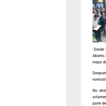
Desde 
Abierto
mejor di
Despué
normativ
No obst
solamen
parte d