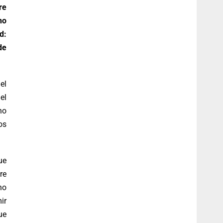
re
no
d:
de
el
el
no
os
ue
re
no
ir
ue