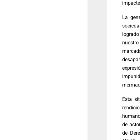
impacte 
La gene
socieda
logrado
nuestro
marcad
desapar
expresi
impunid
mermado
Esta si
rendic
humanos
de acto
de Der