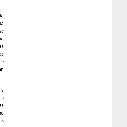
la
ha
ve
ra
as
de
 e
an
 y
os
es
na
as