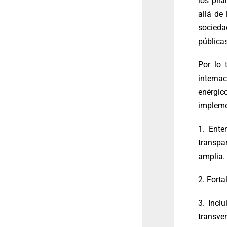
los pil
allá de
socieda
pública
Por lo 
interna
enérgi
impleme
1. Ente
transpa
amplia.
2. Forta
3. Incl
transve