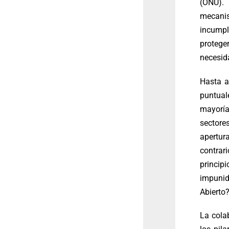
(ONU).
mecanis
incumpl
protege
necesid
Hasta a
puntua
mayoría
sectore
apertur
contrar
principi
impunid
Abierto
La cola