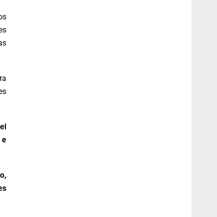
os
es
as
ra
es
el
 e
o,
es