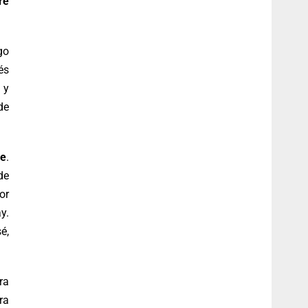
re
go
és
 y
de
ne
.
de
or
y.
é,
ra
ra