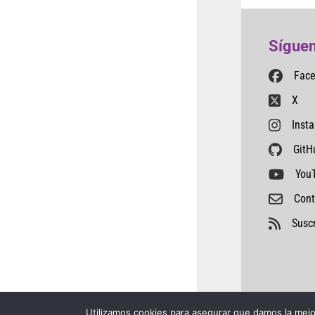
Síguen
Fac
X
Inst
GitH
You
Cont
Suscr
Utilizamos cookies para asegurar que damos la mejor