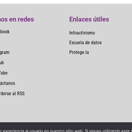
os en redes
Enlaces útiles
ebook
Infoactivismo
Escuela de datos
Protege.la
agram
ub
Tube
áctanos
ibirse al RSS
 experiencia al usuario en nuestro sitio web. Si sigues utilizando este