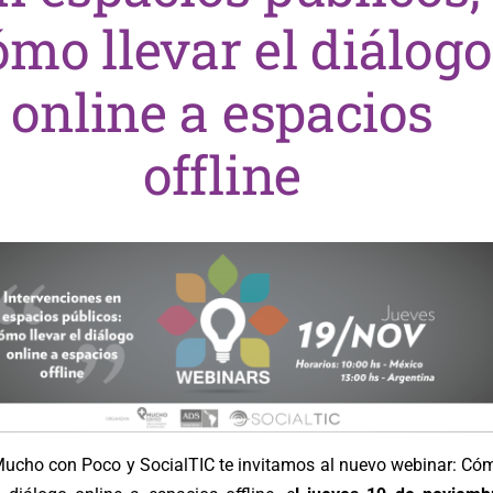
ómo llevar el diálogo
online a espacios
offline
ucho con Poco y SocialTIC te invitamos al nuevo webinar: Có