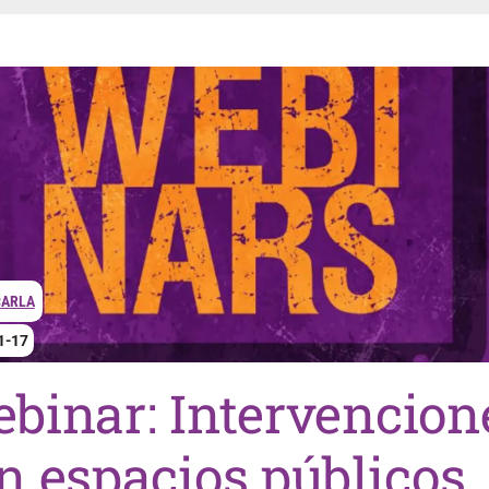
CARLA
1-17
binar: Intervencion
n espacios públicos,