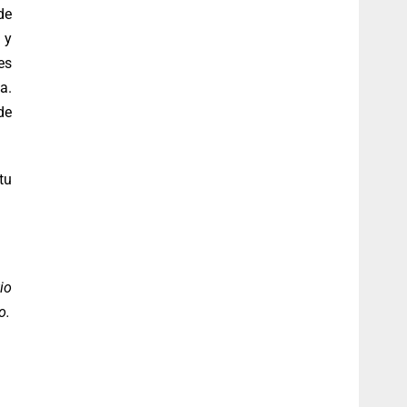
de
 y
es
a.
de
tu
io
o.