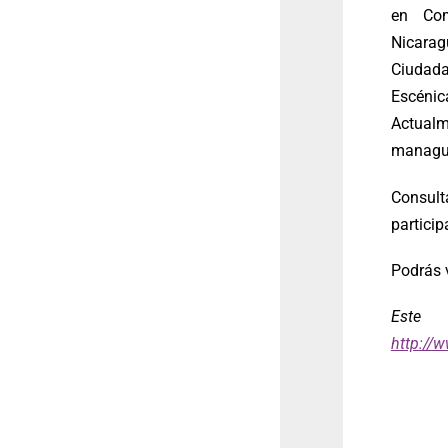
en Com
Nicara
Ciudada
Escénica
Actual
managu
Consul
particip
Podrás v
Este 
http://