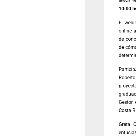
llevar e
10:00 h
El webi
online 
de cono
de cómo
determi
Partici
Roberto
proyec
graduad
Gestor 
Costa R
Greta 
entusia