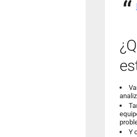
¿Q
es
Va
anali
Ta
equip
probl
Y 