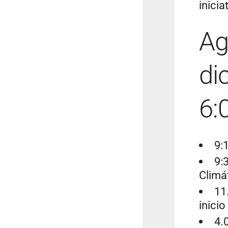
inicia
Ag
di
6:
9:
9:
Climá
11
inicio
4.