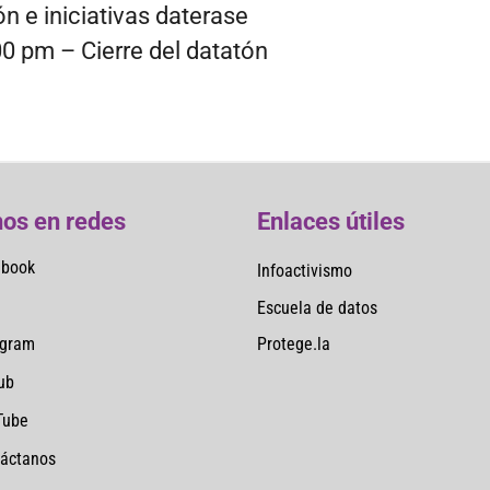
n e iniciativas daterase
00 pm – Cierre del datatón
os en redes
Enlaces útiles
ebook
Infoactivismo
Escuela de datos
Protege.la
agram
ub
Tube
áctanos