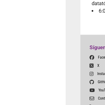
datató
6:
Síguen
Fac
X
Inst
GitH
You
Cont