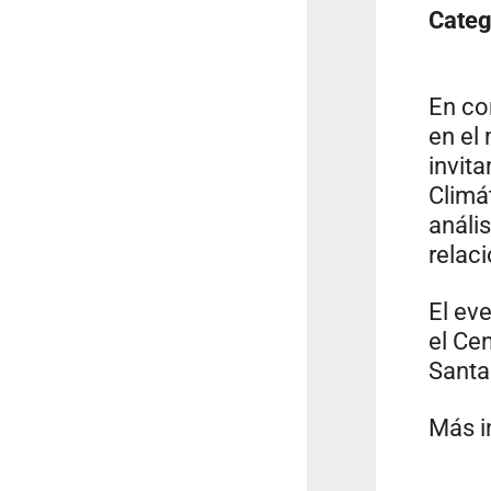
Categ
En co
en el
invit
Climát
anális
relac
El eve
el Ce
Santa
Más i