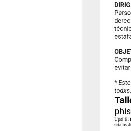
DIRIG
Perso
derec
técni
estafa
OBJE
Compa
evitar
*
Este
todxs