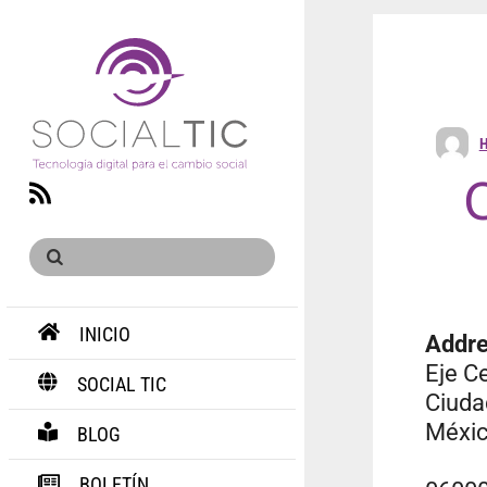
H
RSS
INICIO
Addr
Eje C
SOCIAL TIC
Ciuda
Méxi
BLOG
BOLETÍN