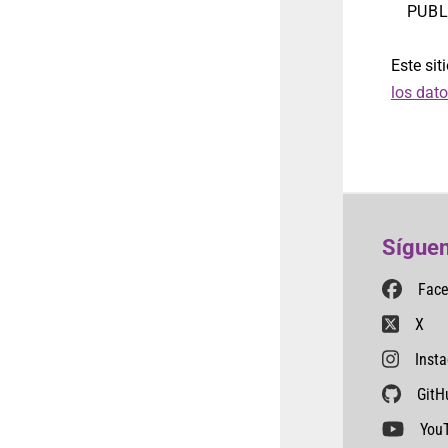
Este sit
los dat
Síguen
Fac
X
Inst
GitH
You