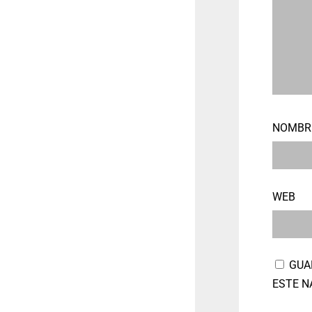
NOMB
WEB
GUA
ESTE N