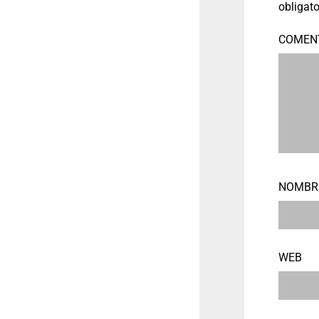
obligat
COMEN
NOMB
WEB