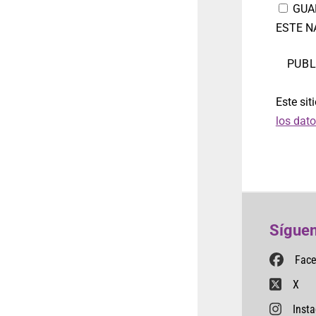
GUA
ESTE N
Este sit
los dat
Síguen
Fac
X
Inst