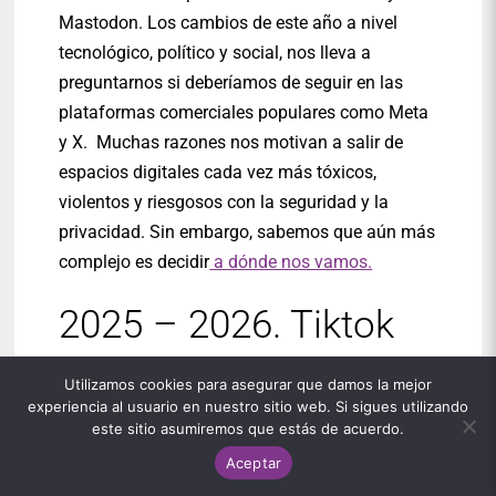
Mastodon. Los cambios de este año a nivel
tecnológico, político y social, nos lleva a
preguntarnos si deberíamos de seguir en las
plataformas comerciales populares como Meta
y X. Muchas razones nos motivan a salir de
espacios digitales cada vez más tóxicos,
violentos y riesgosos con la seguridad y la
privacidad. Sin embargo, sabemos que aún más
complejo es decidir
a dónde nos vamos.
2025 – 2026. Tiktok
llega a acuerdos
Utilizamos cookies para asegurar que damos la mejor
experiencia al usuario en nuestro sitio web. Si sigues utilizando
comerciales para
este sitio asumiremos que estás de acuerdo.
Aceptar
operar en Estados